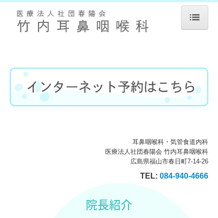
ホーム
院長紹介
診療のご案内
鼻の疾患
耳の疾患
耳鼻咽喉科・気管食道内科
喉の疾患
医療法人社団春陽会 竹内耳鼻咽喉科
広島県福山市春日町7-14-26
花粉症・アレルギー
TEL:
084-940-4666
施設・設備のご案内
院長紹介
交通案内